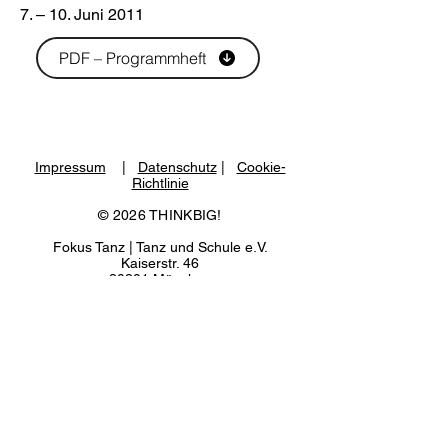
7. – 10. Juni 2011
PDF – Programmheft
Impressum
|
Datenschutz
|
Cookie-
Richtlinie
© 2026 THINKBIG!
Fokus Tanz | Tanz und Schule e.V.
Kaiserstr. 46
80801 München
www.fokustanz.de
NEWSLETTER
Veranstalter:
Fokus Tanz I Tanz und Schule e.V. in Kooperation mit der
Schauburg - Theater für junges Publikum der