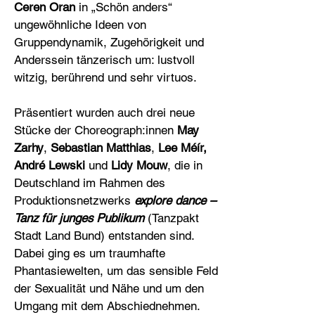
Ceren Oran
in „Schön anders“
ungewöhnliche Ideen von
Gruppendynamik, Zugehörigkeit und
Anderssein tänzerisch um: lustvoll
witzig, berührend und sehr virtuos.
Präsentiert wurden auch drei neue
Stücke der Choreograph:innen
May
Zarhy
,
Sebas­tian Matthias
,
Lee Méír,
André Lewski
und
Lidy Mouw
, die in
Deutschland im Rahmen des
Produktionsnetzwerks
explore dance –
Tanz für junges Publikum
(Tanzpakt
Stadt Land Bund) entstanden sind.
Dabei ging es um traumhafte
Phantasiewelten, um das sensible Feld
der Sexualität und Nähe und um den
Umgang mit dem Abschiednehmen.