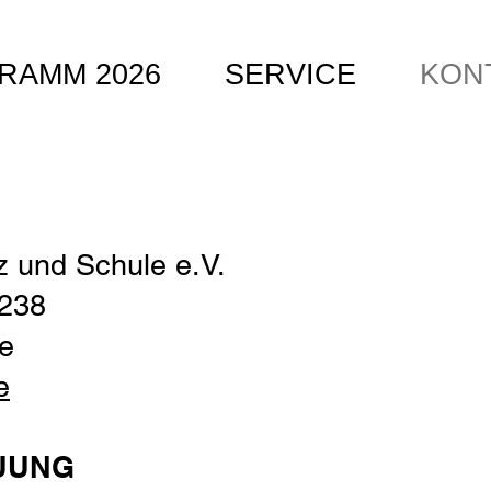
RAMM 2026
SERVICE
KON
z und Schule
e.V.
 238
e
e
UUNG