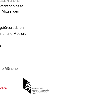
stadt München,
 Stadtsparkasse,
 Mitteln des
gefördert durch
ltur und Medien.
g
büro München