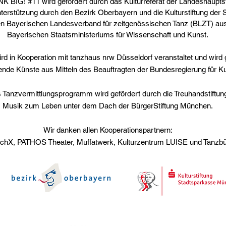
NK BIG! #11 wird gefördert durch das Kulturreferat der Landeshaupt
nterstützung durch den Bezirk Oberbayern und die Kulturstiftung der
n Bayerischen Landesverband für zeitgenössischen Tanz (BLZT) aus
Bayerischen Staatsministeriums für Wissenschaft und Kunst.
rd in Kooperation mit tanzhaus nrw Düsseldorf veranstaltet und wird 
ende Künste aus Mitteln des Beauftragten der Bundesregierung für Ku
 Tanzvermittlungsprogramm wird gefördert durch die Treuhandstiftun
Musik zum Leben unter dem Dach der BürgerStiftung München.
Wir danken allen Kooperationspartnern:
ochX, PATHOS Theater, Muffatwerk, Kulturzentrum LUISE und Tanz